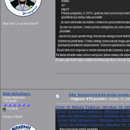
mleko
sir
jogurt
Prema pregledu iz 2014. godine, konzumiranje mlečnih
proliferaciju ćelija raka prostate.
Ja sam odrastao na mleku i mlecnim proizvodima kao sto
Shut the f..k up and train!!!
Za ovo se slažem. I meni je bilo nelogično, ali sam pr
prostate.
Jasno mi je,ali pored ovog ima dosta nelogicnosti kod 
Iskreno to jeste tako. U toku nekog istrazivanja mogu po
promenljive totalne nepovezane. Govorim generalno sta s
Da,ali dok nisi siguran u nesto nemoj to da izneses u javn
Pa kada odrade neko istrazivanje,oni jedva cekaju da obja
Znam,ali kod tako velike institucije kao sto je SZO
Miki Mihajlovic
Odg: Namirnice koje mogu povećat
Global Moderator
Odgovor #76 poslato:
«
Oktobar 19, 202
Top poster
Citat: Dr Nikola Todorov Oktobar 18, 202
Van mreže
Citat: drAnita Mrdakovic Oktobar 17, 20
Citat: Dr Nikola Todorov Oktobar 16, 20
Poruke: 34004
Citat: Miki Mihajlovic Oktobar 16, 2023
Citat: Dr Nikola Todorov Oktobar 15, 2
Konzumiranje vrelih napitaka