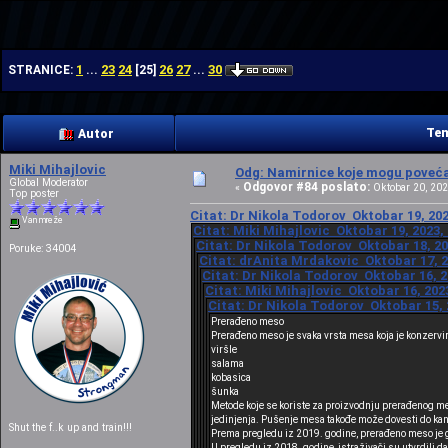
| | |
1
23
24
26
27
30
STRANICE:
...
[
25
]
...
Tem
Autor
Miki Mihajlovic
Odg: Namirnice koje mogu povećat
Global Moderator
Odgovor #84 poslato:
«
Oktobar 20, 202
Top poster
Citat: Dr Nikola Todorov Oktobar 19, 202
Van mreže
Citat: Miki Mihajlovic Oktobar 19, 2023,
Citat: Dr Nikola Todorov Oktobar 18, 20
Poruke: 34004
Citat: drAnita Mrdakovic Oktobar 17, 2
Citat: Dr Nikola Todorov Oktobar 16, 2
Citat: Miki Mihajlovic Oktobar 16, 202
Citat: Dr Nikola Todorov Oktobar 15, 
Prerađeno meso
Prerađeno meso je svaka vrsta mesa koja je konzervi
viršle
salama
kobasica
šunka
Metode koje se koriste za proizvodnju prerađenog me
jedinjenja. Pušenje mesa takođe može dovesti do kan
Shut the f..k up and train!!!
Prema pregledu iz 2019. godine, prerađeno meso je gla
U pregledu iz 2018. godine, istraživači su utvrdili 