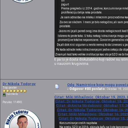
sir
jogurt
Prema pregledu iz 2014. godine, konzumiranje mlečni
proliferaciju ćelija raka prostate.
Ja sam odrastao na mleku i mlecnim proizvodima kao st
Za ovo se slažem. I meni je bilo nelogično, ali sam p
prostate.
Jasno mi je,ali pored ovog ima dosta nelogicnosti kod 
Iskreno to jeste tako. U toku nekog istrazivanja mogu p
promenljive totalne nepovezane. Govorim generalno sta 
Da,ali dok nisi siguran u nesto nemoj to da izneses u jav
Pa kada odrade neko istrazivanje,oni jedva cekaju da obj
Znam,ali kod tako velike institucije kao sto je SZO ne bi tr
E pa to je dosta diskutabilno koji radovi su isti
u naucnim krugovima.
Dr Nikola Todorov
Odg: Namirnice koje mogu povećat
Top poster
Odgovor #80 poslato:
«
Oktobar 19, 202
Van mreže
Citat: Miki Mihajlovic Oktobar 19, 2023, 
Citat: Dr Nikola Todorov Oktobar 18, 20
Poruke: 11490
Citat: drAnita Mrdakovic Oktobar 17, 20
Citat: Dr Nikola Todorov Oktobar 16, 20
Citat: Miki Mihajlovic Oktobar 16, 2023
Citat: Dr Nikola Todorov Oktobar 15, 2
Konzumiranje vrelih napitaka
Na sreću, SZO je 2016. skinula kafu sa liste kancer