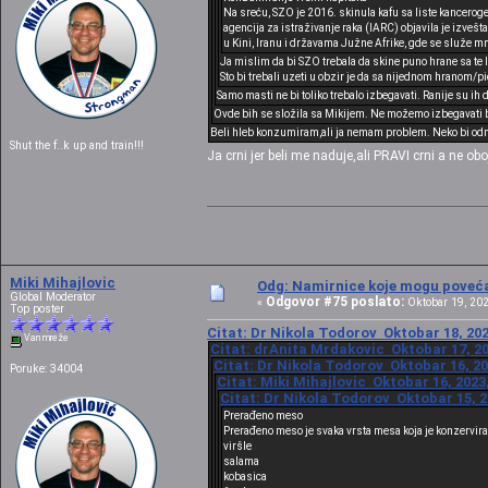
Na sreću, SZO je 2016. skinula kafu sa liste kancero
agencija za istraživanje raka (IARC) objavila je izvešt
u Kini, Iranu i državama Južne Afrike, gde se služe mn
Ja mislim da bi SZO trebala da skine puno hrane sa te 
Sto bi trebali uzeti u obzir je da sa nijednom hranom/pi
Samo masti ne bi toliko trebalo izbegavati. Ranije su ih
Ovde bih se složila sa Mikijem. Ne možemo izbegavati ba
Beli hleb konzumiram,ali ja nemam problem. Neko bi odm
Shut the f..k up and train!!!
Ja crni jer beli me naduje,ali PRAVI crni a ne obo
Miki Mihajlovic
Odg: Namirnice koje mogu povećat
Global Moderator
Odgovor #75 poslato:
«
Oktobar 19, 202
Top poster
Citat: Dr Nikola Todorov Oktobar 18, 202
Van mreže
Citat: drAnita Mrdakovic Oktobar 17, 20
Citat: Dr Nikola Todorov Oktobar 16, 20
Poruke: 34004
Citat: Miki Mihajlovic Oktobar 16, 2023
Citat: Dr Nikola Todorov Oktobar 15, 2
Prerađeno meso
Prerađeno meso je svaka vrsta mesa koja je konzervir
viršle
salama
kobasica