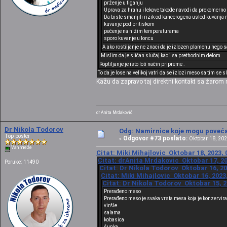
prženje u tiganju
Uprava za hranu i lekove takođe navodi da prekomerno 
Da biste smanjili rizik od kancerogena usled kuvanja n
kuvanje pod pritiskom
pečenje na nižim temperaturama
sporo kuvanje u loncu
A ako rostiljanje ne znaci da je izlozen plamenu nego 
Mislim da je sličan slučaj kao i sa prethodnim delom.
Roptiljanje je isto loš način pripreme .
To da je lose na velikoj vatri da se izlozi meso sa tim se
Kažu da zapravo taj direktni kontakt sa žarom n
dr Anita Mrdaković
Dr Nikola Todorov
Odg: Namirnice koje mogu povećat
Top poster
Odgovor #73 poslato:
«
Oktobar 18, 202
Van mreže
Citat: Miki Mihajlovic Oktobar 18, 2023, 
Citat: drAnita Mrdakovic Oktobar 17, 20
Poruke: 11490
Citat: Dr Nikola Todorov Oktobar 16, 20
Citat: Miki Mihajlovic Oktobar 16, 2023
Citat: Dr Nikola Todorov Oktobar 15, 2
Prerađeno meso
Prerađeno meso je svaka vrsta mesa koja je konzervir
viršle
salama
kobasica
šunka