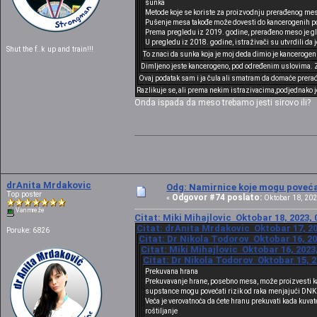
šunka
Metode koje se koriste za proizvodnju prerađenog mes
Pušenje mesa takođe može dovesti do kancerogenih po
Prema pregledu iz 2019. godine, prerađeno meso je glav
U pregledu iz 2018. godine, istraživači su utvrdili da
Shut the f..k up and train!!!
To znaci da sunka koja je moj deda dimio je kancerogen
Dimljeno jeste kancerogeno, pod određenim uslovima. Zn
Ovaj podatak sam i ja čula ali smatram da domaće prera
Razlikuje se, ali prema nekim istrazivacima,podjednako j
Onda ispada da meso trebamo jesti sirovo ili?
drAnita Mrdakovic
Odg: Namirnice koje mogu povećat
Top poster
Odgovor #74 poslato:
«
Oktobar 18, 202
Van mreže
Citat: Miki Mihajlovic Oktobar 18, 2023, 
Citat: drAnita Mrdakovic Oktobar 17, 20
Poruke: 6826
Citat: Dr Nikola Todorov Oktobar 16, 20
Citat: Miki Mihajlovic Oktobar 16, 2023
Citat: Dr Nikola Todorov Oktobar 15, 2
Prekuvana hrana
Prekuvavanje hrane, posebno mesa, može proizvesti k
supstance mogu povećati rizik od raka menjajući DNK c
Veća je verovatnoća da ćete hranu prekuvati kada ku
roštiljanje