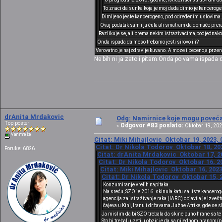
To znaci da sunka koja je moj deda dimio je kanceroge
Dimljeno jeste kancerogeno, pod određenim uslovima. Z
Ovaj podatak sam i ja čula ali smatram da domaće prer
Razlikuje se, ali prema nekim istrazivacima,podjednako
Onda ispada da meso trebamo jesti sirovo ili?
Verovatno je najzdravije kuvano. A moze i peceno,a przeno
Ne bih ni ja zato i pitam.Onda po vama ispada d
drAnita Mrdakovic
Odg: Namirnice koje mogu povećat
Top poster
Odgovor #83 poslato:
«
Oktobar 19, 202
Van mreže
Citat: Miki Mihajlovic Oktobar 19, 2023, 
Citat: Dr Nikola Todorov Oktobar 18, 20
Poruke: 6826
Citat: drAnita Mrdakovic Oktobar 17, 20
Citat: Dr Nikola Todorov Oktobar 16, 20
Citat: Miki Mihajlovic Oktobar 16, 2023
Citat: Dr Nikola Todorov Oktobar 15, 2
Konzumiranje vrelih napitaka
Na sreću, SZO je 2016. skinula kafu sa liste kancer
agencija za istraživanje raka (IARC) objavila je izveš
čajeva u Kini, Iranu i državama Južne Afrike, gde se s
Ja mislim da bi SZO trebala da skine puno hrane sa te
Sto bi trebali uzeti u obzir je da sa nijednom hranom/p