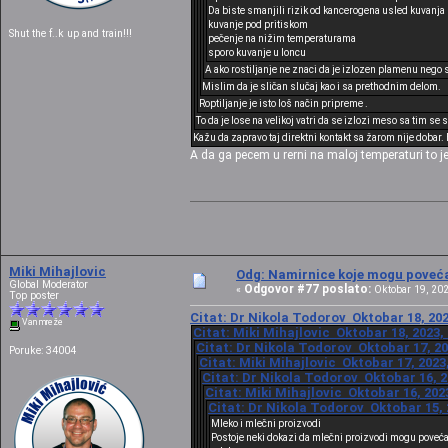
Da biste smanjili rizik od kancerogena usled kuvanja n
kuvanje pod pritiskom
Shut the f..k up and train!!!
pečenje na nižim temperaturama
sporo kuvanje u loncu
A ako rostiljanje ne znaci da je izlozen plamenu nego
Mislim da je sličan slučaj kao i sa prethodnim delom.
Roptiljanje je isto loš način pripreme .
To da je lose na velikoj vatri da se izlozi meso sa tim se
Kažu da zapravo taj direktni kontakt sa žarom nije dobar.
A da ga pecem u rerni na maloj temperaturi to j
Miki Mihajlovic
Odg: Namirnice koje mogu povećat
Global Moderator
Odgovor #77 poslato:
«
Oktobar 19, 202
Top poster
Citat: Dr Nikola Todorov Oktobar 18, 202
Van mreže
Citat: Miki Mihajlovic Oktobar 18, 2023,
Citat: Dr Nikola Todorov Oktobar 17, 20
Poruke: 34004
Citat: Miki Mihajlovic Oktobar 17, 2023
Citat: Dr Nikola Todorov Oktobar 16, 2
Citat: Miki Mihajlovic Oktobar 16, 202
Citat: Dr Nikola Todorov Oktobar 15, 
Mleko i mlečni proizvodi
Postoje neki dokazi da mlečni proizvodi mogu povećat