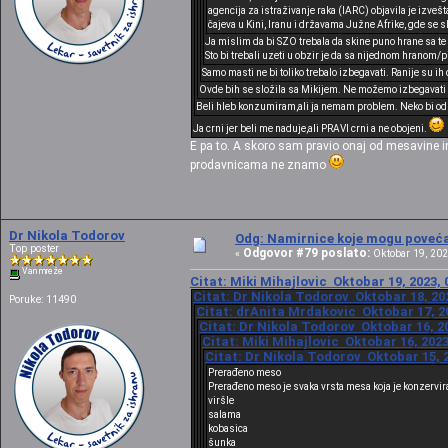
agencija za istraživanje raka (IARC) objavila je izveš
čajeva u Kini, Iranu i državama Južne Afrike, gde se s
Ja mislim da bi SZO trebala da skine puno hrane sa te
Sto bi trebali uzeti u obzir je da sa nijednom hranom/p
Samo masti ne bi toliko trebalo izbegavati. Ranije su ih
Ovde bih se složila sa Mikijem. Ne možemo izbegavati ba
Beli hleb konzumiram,ali ja nemam problem. Neko bi od
Ja crni jer beli me naduje,ali PRAVI crni a ne obojeni.
E pa to. A skoro sam pravio onaj od mesavine i
prodavnicama ne znamo
Dr Nikola Todorov
Odg: Namirnice koje mogu povećat
Top poster
Odgovor #79 poslato:
«
Oktobar 19, 202
Van mreže
Citat: Miki Mihajlovic Oktobar 19, 2023, 
Citat: Dr Nikola Todorov Oktobar 18, 20
Poruke: 11490
Citat: drAnita Mrdakovic Oktobar 17, 20
Citat: Dr Nikola Todorov Oktobar 16, 20
Citat: Miki Mihajlovic Oktobar 16, 2023
Citat: Dr Nikola Todorov Oktobar 15, 2
Prerađeno meso
Prerađeno meso je svaka vrsta mesa koja je konzervir
viršle
salama
kobasica
šunka