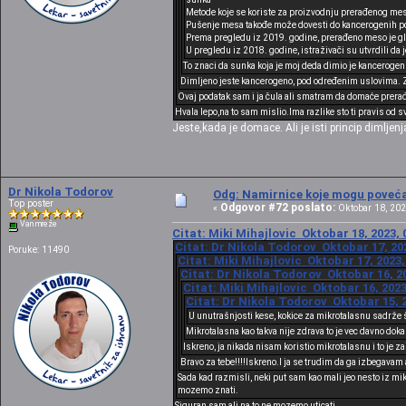
Metode koje se koriste za proizvodnju prerađenog mes
Pušenje mesa takođe može dovesti do kancerogenih po
Prema pregledu iz 2019. godine, prerađeno meso je glav
U pregledu iz 2018. godine, istraživači su utvrdili da
To znaci da sunka koja je moj deda dimio je kancerogen
Dimljeno jeste kancerogeno, pod određenim uslovima. Zn
Ovaj podatak sam i ja čula ali smatram da domaće prera
Hvala lepo,na to sam mislio.Ima razlike sto ti pravis od s
Jeste,kada je domace. Ali je isti princip dimljenj
Dr Nikola Todorov
Odg: Namirnice koje mogu povećat
Top poster
Odgovor #72 poslato:
«
Oktobar 18, 202
Van mreže
Citat: Miki Mihajlovic Oktobar 18, 2023, 
Citat: Dr Nikola Todorov Oktobar 17, 20
Poruke: 11490
Citat: Miki Mihajlovic Oktobar 17, 2023,
Citat: Dr Nikola Todorov Oktobar 16, 20
Citat: Miki Mihajlovic Oktobar 16, 2023
Citat: Dr Nikola Todorov Oktobar 15, 2
U unutrašnjosti kese, kokice za mikrotalasnu sadrže 
Mikrotalasna kao takva nije zdrava to je vec davno doka
Iskreno, ja nikada nisam koristio mikrotalasnu i to je za
Bravo za tebe!!!!Iskreno.I ja se trudim da ga izbegavam 
Sada kad razmisli, neki put sam kao mali jeo nesto iz mi
mozemo znati.
Siguran sam,ali na to ne mozemo uticati.