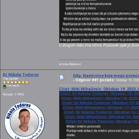
pečenje na nižim temperaturama
sporo kuvanje u loncu
A ako rostiljanje ne znaci da je izlozen plamenu nego
Mislim da je sličan slučaj kao i sa prethodnim delom.
Roptiljanje je isto loš način pripreme .
To da je lose na velikoj vatri da se izlozi meso sa tim s
Kažu da zapravo taj direktni kontakt sa žarom nije dobar
A da ga pecem u rerni na maloj temperaturi to je dobro?H
U drugom delu ima istine. Pračovek opet je živeo 
dr Anita Mrdaković
Dr Nikola Todorov
Odg: Namirnice koje mogu povećat
Top poster
Odgovor #81 poslato:
«
Oktobar 19, 202
Van mreže
Citat: Miki Mihajlovic Oktobar 19, 2023, 
Citat: Dr Nikola Todorov Oktobar 18, 20
Poruke: 11490
Citat: Miki Mihajlovic Oktobar 18, 2023,
Citat: Dr Nikola Todorov Oktobar 17, 20
Citat: Miki Mihajlovic Oktobar 17, 2023
Citat: Dr Nikola Todorov Oktobar 16, 2
Citat: Miki Mihajlovic Oktobar 16, 202
Citat: Dr Nikola Todorov Oktobar 15, 
Mleko i mlečni proizvodi
Postoje neki dokazi da mlečni proizvodi mogu poveća
mleko