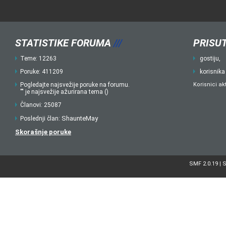
STATISTIKE FORUMA
///
PRISUT
Teme: 12263
gostiju,
Poruke: 411209
korisnika
Pogledajte najsvežije poruke na forumu.
Korisnici ak
"" je najsvežije ažurirana tema ()
Članovi: 25087
ShaunteMay
Poslednji član:
Skorašnje poruke
SMF 2.0.19
S
|