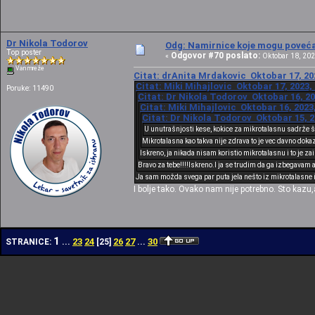
Dr Nikola Todorov
Odg: Namirnice koje mogu povećat
Top poster
Odgovor #70 poslato:
«
Oktobar 18, 202
Van mreže
Citat: drAnita Mrdakovic Oktobar 17, 202
Citat: Miki Mihajlovic Oktobar 17, 2023,
Poruke: 11490
Citat: Dr Nikola Todorov Oktobar 16, 20
Citat: Miki Mihajlovic Oktobar 16, 2023
Citat: Dr Nikola Todorov Oktobar 15, 2
U unutrašnjosti kese, kokice za mikrotalasnu sadrže š
Mikrotalasna kao takva nije zdrava to je vec davno dokaz
Iskreno, ja nikada nisam koristio mikrotalasnu i to je zai
Bravo za tebe!!!!Iskreno.I ja se trudim da ga izbegavam a
Ja sam možda svega par puta jela nešto iz mikrotalasne 
I bolje tako. Ovako nam nije potrebno. Sto kazu,
1
23
24
26
27
30
STRANICE:
...
[
25
]
...