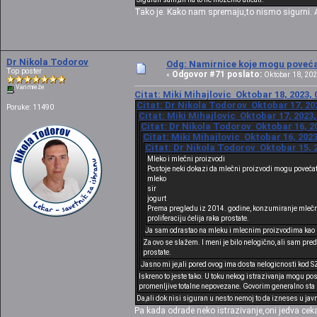
Tako je. Kako nam spremaju,to nismo sigurni. Ali
Dr Nikola Todorov
Odg: Namirnice koje mogu povećat
Top poster
Odgovor #71 poslato:
«
Oktobar 18, 202
Van mreže
Citat: Miki Mihajlovic Oktobar 18, 2023, 
Citat: Dr Nikola Todorov Oktobar 17, 20
Poruke: 11490
Citat: Miki Mihajlovic Oktobar 17, 2023,
Citat: Dr Nikola Todorov Oktobar 16, 20
Citat: Miki Mihajlovic Oktobar 16, 2023
Citat: Dr Nikola Todorov Oktobar 15, 2
Mleko i mlečni proizvodi
Postoje neki dokazi da mlečni proizvodi mogu povećati
mleko
sir
jogurt
Prema pregledu iz 2014. godine, konzumiranje mlečnih 
proliferaciju ćelija raka prostate.
Ja sam odrastao na mleku i mlecnim proizvodima kao sto 
Za ovo se slažem. I meni je bilo nelogično, ali sam pre
prostate.
Jasno mi je,ali pored ovog ima dosta nelogicnosti kod S
Iskreno to jeste tako. U toku nekog istrazivanja mogu pos
promenljive totalne nepovezane. Govorim generalno sta s
Da,ali dok nisi siguran u nesto nemoj to da izneses u javno
Pa kada odrade neko istrazivanje,oni jedva ceka