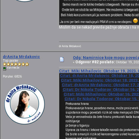
Samo masti ne bi toliko trebalo izbegavati. Ranije su ih
Ovde bih se složila sa Mikijem. Ne možemo izbegavati ba
Beli hleb konzumiram,ali ja nemam problem. Neko bi od
Ja crni jer beli me naduje,ali PRAVI crni a ne obojeni.
Mislim da se nekad previše pažnje obraća i na n
dr Anita Mrdaković
drAnita Mrdakovic
Odg: Namirnice koje mogu povećat
Top poster
Odgovor #82 poslato:
«
Oktobar 19, 202
Van mreže
Citat: Miki Mihajlovic Oktobar 19, 2023, 
Citat: drAnita Mrdakovic Oktobar 18, 20
Poruke: 6826
Citat: Miki Mihajlovic Oktobar 18, 2023,
Citat: drAnita Mrdakovic Oktobar 17, 2
Citat: Dr Nikola Todorov Oktobar 16, 2
Citat: Miki Mihajlovic Oktobar 16, 202
Citat: Dr Nikola Todorov Oktobar 15, 
Prekuvana hrana
Prekuvavanje hrane, posebno mesa, može proizvesti 
supstance mogu povećati rizik od raka menjajući DNK 
Veća je verovatnoća da ćete hranu prekuvati kada 
roštiljanje
prženje u tiganju
Uprava za hranu i lekove takođe navodi da prekomerno
Da biste smanjili rizik od kancerogena usled kuvanja 
kuvanje pod pritiskom