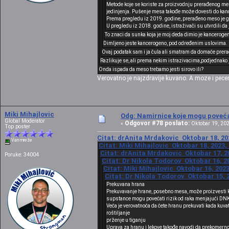
Metode koje se koriste za proizvodnju prerađenog mes
jedinjenja. Pušenje mesa takođe može dovesti do kan
Prema pregledu iz 2019. godine, prerađeno meso je gla
U pregledu iz 2018. godine, istraživači su utvrdili d
To znaci da sunka koja je moj deda dimio je kanceroge
Dimljeno jeste kancerogeno, pod određenim uslovima. Z
Ovaj podatak sam i ja čula ali smatram da domaće prera
Razlikuje se, ali prema nekim istrazivacima,podjednako 
Onda ispada da meso trebamo jesti sirovo ili?
Verovatno je najzdravije kuvano. A moze i pecen
Miki Mihajlovic
Odg: Namirnice koje mogu povećat
Global Moderator
Odgovor #78 poslato:
«
Oktobar 19, 202
Top poster
Citat: drAnita Mrdakovic Oktobar 18, 202
Van mreže
Citat: Miki Mihajlovic Oktobar 18, 2023,
Citat: drAnita Mrdakovic Oktobar 17, 20
Poruke: 34004
Citat: Dr Nikola Todorov Oktobar 16, 20
Citat: Miki Mihajlovic Oktobar 16, 2023
Citat: Dr Nikola Todorov Oktobar 15, 2
Prekuvana hrana
Prekuvavanje hrane, posebno mesa, može proizvesti k
supstance mogu povećati rizik od raka menjajući DNK 
Veća je verovatnoća da ćete hranu prekuvati kada k
roštiljanje
prženje u tiganju
Uprava za hranu i lekove takođe navodi da prekomerno