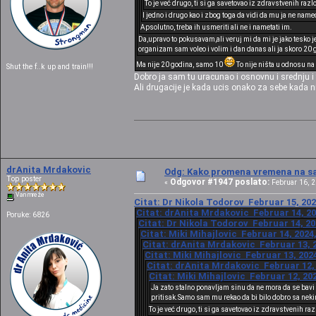
To je već drugo, ti si ga savetovao iz zdravstvenih raz
I jedno i drugo kao i zbog toga da vidi da mu ja ne name
Apsolutno, treba ih usmeriti ali ne i nametati im.
Da,upravo to pokusavam,ali veruj mi da mi je jako tesko je
organizam sam voleo i volim i dan danas ali ja skoro 20 g
Ma nije 20 godina, samo 10
To nije ništa u odnosu n
Shut the f..k up and train!!!
Dobro ja sam tu uracunao i osnovnu i srednju i fa
Ali drugacije je kada ucis onako za sebe kada 
drAnita Mrdakovic
Odg: Kako promena vremena na sat
Top poster
Odgovor #1947 poslato:
«
Februar 16, 2
Van mreže
Citat: Dr Nikola Todorov Februar 15, 202
Citat: drAnita Mrdakovic Februar 14, 20
Poruke: 6826
Citat: Dr Nikola Todorov Februar 14, 20
Citat: Miki Mihajlovic Februar 14, 2024
Citat: drAnita Mrdakovic Februar 13, 2
Citat: Miki Mihajlovic Februar 13, 202
Citat: drAnita Mrdakovic Februar 12, 
Citat: Miki Mihajlovic Februar 12, 20
Ja zato stalno ponavljam sinu da ne mora da se bavi 
pritisak.Samo sam mu rekao da bi bilo dobro sa neki
To je već drugo, ti si ga savetovao iz zdravstvenih ra