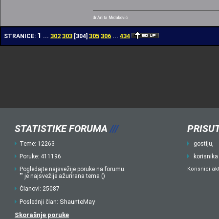
dr Anita Mrdaković
1
302
303
305
306
434
STRANICE:
...
[
304
]
...
STATISTIKE FORUMA
///
PRISUT
Teme: 12263
gostiju,
Poruke: 411196
korisnika
Pogledajte najsvežije poruke na forumu.
Korisnici ak
"" je najsvežije ažurirana tema ()
Članovi: 25087
ShaunteMay
Poslednji član:
Skorašnje poruke