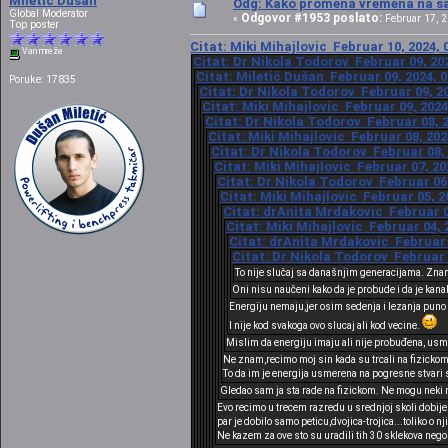
Miletić Dušan
Odg: Kako promena vremena na sat
Global Moderator
Odgovor #1953 poslato:
«
Februar 17, 2
Top poster
Citat: Miki Mihajlovic Februar 10, 2024, 
Van mreže
Citat: Dr Nikola Todorov Februar 09, 202
Citat: Miletić Dušan Februar 09, 2024, 
Poruke: 17835
Citat: Dr Nikola Todorov Februar 09, 20
Citat: Miki Mihajlovic Februar 09, 2024
Citat: Dr Nikola Todorov Februar 08, 2
Citat: Miki Mihajlovic Februar 08, 202
Citat: Dr Nikola Todorov Februar 08, 
Citat: Miki Mihajlovic Februar 07, 20
Citat: Dr Nikola Todorov Februar 06,
Citat: Miki Mihajlovic Februar 05, 2
Citat: drAnita Mrdakovic Februar 04
Citat: Miki Mihajlovic Februar 04, 
Citat: drAnita Mrdakovic Februar 0
Citat: Dr Nikola Todorov Februar 
To nije slučaj sa današnjim generacijama. Znam
Oni nisu naučeni kako da je probude i da je kana
Energiju nemaju,jer osim sedenja i lezanja puno st
I nije kod svakoga ovo slucaj ali kod vecine.
Mislim da energiju imaju ali nije probuđena, usme
Ne znam,recimo moj sin kada su trcali na fizickom 
To da im je energija usmerena na pogresne stvari sa
Gledao sam ja sta rade na fizickom. Ne mogu neki n
Evo recimo u trecem razredu u srednjoj skoli dobije
par je dobilo samo peticu,dvojica-trojica...toliko o n
Ne kazem za ove sto su uradili tih 30 sklekova nego 