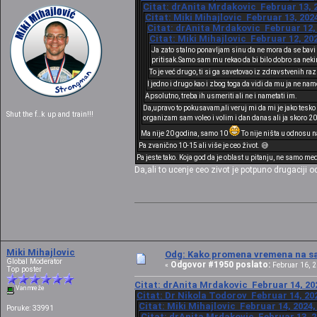
Citat: drAnita Mrdakovic Februar 13, 2
Citat: Miki Mihajlovic Februar 13, 202
Citat: drAnita Mrdakovic Februar 12, 
Citat: Miki Mihajlovic Februar 12, 20
Ja zato stalno ponavljam sinu da ne mora da se bavi 
pritisak.Samo sam mu rekao da bi bilo dobro sa neki
To je već drugo, ti si ga savetovao iz zdravstvenih ra
I jedno i drugo kao i zbog toga da vidi da mu ja ne nam
Apsolutno, treba ih usmeriti ali ne i nametati im.
Da,upravo to pokusavam,ali veruj mi da mi je jako tesko j
Shut the f..k up and train!!!
organizam sam voleo i volim i dan danas ali ja skoro 20 
Ma nije 20 godina, samo 10
To nije ništa u odnosu 
Pa zvanično 10-15 ali više je ceo život. 😅
Pa jeste tako. Koja god da je oblast u pitanju, ne samo me
Da,ali to ucenje ceo zivot je potpuno drugaciji od
Miki Mihajlovic
Odg: Kako promena vremena na sat
Global Moderator
Odgovor #1950 poslato:
«
Februar 16, 2
Top poster
Citat: drAnita Mrdakovic Februar 14, 202
Van mreže
Citat: Dr Nikola Todorov Februar 14, 202
Citat: Miki Mihajlovic Februar 14, 2024,
Poruke: 33991
Citat: drAnita Mrdakovic Februar 13, 2