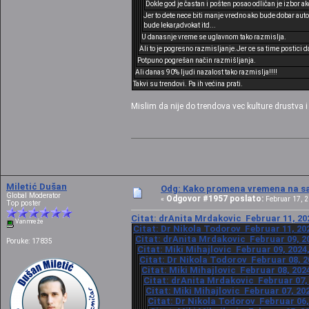
Dokle god je častan i pošten posao odličan je izbor ak
Jer to dete nece biti manje vredno ako bude dobar auto
bude lekar,advokat itd...
U danasnje vreme se uglavnom tako razmislja.
Ali to je pogresno razmisljanje.Jer ce sa time postici d
Potpuno pogrešan način razmišljanja.
Ali danas 90% ljudi nazalost tako razmislja!!!!
Takvi su trendovi. Pa ih većina prati.
Mislim da nije do trendova vec kulture drustva i
Miletić Dušan
Odg: Kako promena vremena na sat
Global Moderator
Odgovor #1957 poslato:
«
Februar 17, 2
Top poster
Citat: drAnita Mrdakovic Februar 11, 202
Van mreže
Citat: Dr Nikola Todorov Februar 11, 202
Citat: drAnita Mrdakovic Februar 09, 20
Poruke: 17835
Citat: Miki Mihajlovic Februar 09, 2024
Citat: Dr Nikola Todorov Februar 08, 2
Citat: Miki Mihajlovic Februar 08, 202
Citat: drAnita Mrdakovic Februar 07, 
Citat: Miki Mihajlovic Februar 07, 20
Citat: Dr Nikola Todorov Februar 06,