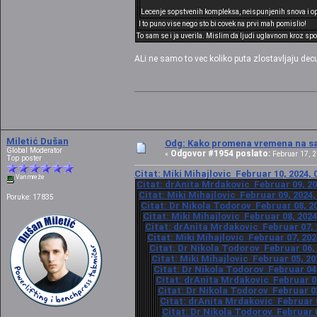
Lecenje sopstvenih kompleksa, neispunjenih snova i op
I to puno vise nego sto bi covek na prvi mah pomislio!
To sam se i ja uverila. Mislim da ljudi uglavnom kroz spo
ALi ne samo to vec koliko puta zlostavljaju decu
Miletić Dušan
Odg: Kako promena vremena na sat
Global Moderator
Odgovor #1954 poslato:
«
Februar 17, 2
Top poster
Citat: Miki Mihajlovic Februar 10, 2024, 
Van mreže
Citat: drAnita Mrdakovic Februar 09, 20
Citat: Miki Mihajlovic Februar 09, 2024,
Poruke: 17835
Citat: Dr Nikola Todorov Februar 08, 20
Citat: Miki Mihajlovic Februar 08, 2024
Citat: drAnita Mrdakovic Februar 07, 
Citat: Miki Mihajlovic Februar 07, 202
Citat: Dr Nikola Todorov Februar 06, 
Citat: Miki Mihajlovic Februar 05, 20
Citat: Dr Nikola Todorov Februar 04,
Citat: drAnita Mrdakovic Februar 03
Citat: Dr Nikola Todorov Februar 03
Citat: drAnita Mrdakovic Februar 0
Citat: Dr Nikola Todorov Februar 0