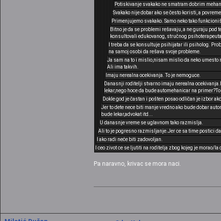
Potiskivanje svakako ne smatram dobrim meha
Svakako nije dobar ako se često koristi, a povrem
Primenjujemo svakako. Samo neko tako funkcioniše
Bitno je da se problemi rešavaju, a ne guraju pod
konsultovali edukovanog, stručnog psihoterapeuta k
I treba da se konsultuje psihijatar ili psiholog. Pr
na samoj osobi da rešava svoje probleme.
Ja sam na to i mislio,nisam mislio da neko umesto 
Ali ima takvih.
Imaju nerealna ocekivanja. To je nemoguce.
Danasnji roditelji stvarno imaju nerealna ocekivanja.D
lekar,nego hoce da bude automehanicar na primer?To 
Dokle god je častan i pošten posao odličan je izbor ak
Jer to dete nece biti manje vredno ako bude dobar autom
bude lekar,advokat itd...
U danasnje vreme se uglavnom tako razmislja.
Ali to je pogresno razmisljanje.Jer ce sa time postici da
I ako radi neće biti zadovoljan.
I ceo zivot ce se ljutiti na roditelja zbog kojeg je morao/la 
Pa naravno, krivac se mora naci.