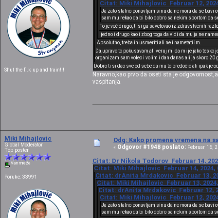
Citat: Miki Mihajlovic Februar 12, 202
Ja zato stalno ponavljam sinu da ne mora da se bavi o
sam mu rekao da bi bilo dobro sa nekim sportom da se 
To je već drugo, ti si ga savetovao iz zdravstvenih raz
I jedno i drugo kao i zbog toga da vidi da mu ja ne name
Apsolutno, treba ih usmeriti ali ne i nametati im.
Da,upravo to pokusavam,ali veruj mi da mi je jako tesko je
organizam sam voleo i volim i dan danas ali ja skoro 20 g
Dobro ti si dao sve od sebe da mu to predočio ali ipak je 
Shut the f..k up and train!!!
Naravno,kao prvo da oseti sta je odgovornost,ak
vaspitanja.
Miki Mihajlovic
Odg: Kako promena vremena na sat
Global Moderator
Odgovor #1948 poslato:
«
Februar 16, 2
Top poster
Citat: Dr Nikola Todorov Februar 14, 202
Van mreže
Citat: Miki Mihajlovic Februar 14, 2024,
Citat: drAnita Mrdakovic Februar 13, 20
Poruke: 33991
Citat: Miki Mihajlovic Februar 13, 2024
Citat: drAnita Mrdakovic Februar 12, 2
Citat: Miki Mihajlovic Februar 12, 202
Ja zato stalno ponavljam sinu da ne mora da se bavi o
sam mu rekao da bi bilo dobro sa nekim sportom da se 