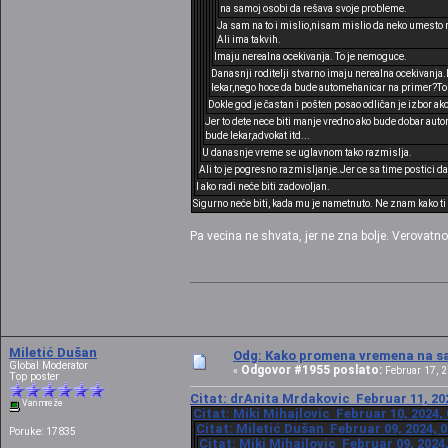
na samoj osobi da rešava svoje probleme.
Ja sam na to i mislio,nisam mislio da neko umesto 
Ali ima takvih.
Imaju nerealna ocekivanja. To je nemoguce.
Danasnji roditelji stvarno imaju nerealna ocekivanja.D
lekar,nego hoce da bude automehanicar na primer?To 
Dokle god je častan i pošten posao odličan je izbor ak
Jer to dete nece biti manje vredno ako bude dobar autom
bude lekar,advokat itd...
U danasnje vreme se uglavnom tako razmislja.
Ali to je pogresno razmisljanje.Jer ce sa time postici da
I ako radi neće biti zadovoljan.
Sigurno neće biti, kada mu je nametnuto. Ne znam kako ti r
Pa vecina ne shvata, jer ne zna bolje. Verovatno s
Miletić Dušan
Odg: Kako promena vremena na sat
Global Moderator
Odgovor #1955 poslato:
«
Februar 17, 2
Top poster
Citat: drAnita Mrdakovic Februar 11, 202
Van mreže
Citat: Miki Mihajlovic Februar 10, 2024,
Citat: Miletić Dušan Februar 09, 2024, 
Poruke: 17835
Citat: Miki Mihajlovic Februar 09, 2024