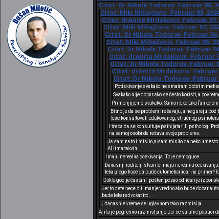
Citat: Dr Nikola Todorov Februar 08, 2
Citat: Miki Mihajlovic Februar 08, 202
Citat: drAnita Mrdakovic Februar 07, 
Citat: Miki Mihajlovic Februar 07, 20
Citat: Dr Nikola Todorov Februar 06,
Citat: Miki Mihajlovic Februar 05, 2
Citat: Dr Nikola Todorov Februar 04
Citat: drAnita Mrdakovic Februar 03
Citat: Dr Nikola Todorov Februar 0
Citat: drAnita Mrdakovic Februar 0
Citat: Dr Nikola Todorov Februar 
Potiskivanje svakako ne smatram dobrim meh
Svakako nije dobar ako se često koristi, a povre
Primenjujemo svakako. Samo neko tako funkcioniš
Bitno je da se problemi rešavaju, a ne guraju po
loše konsultovali edukovanog, stručnog psihoterap
I treba da se konsultuje psihijatar ili psiholog. P
na samoj osobi da rešava svoje probleme.
Ja sam na to i mislio,nisam mislio da neko umesto 
Ali ima takvih.
Imaju nerealna ocekivanja. To je nemoguce.
Danasnji roditelji stvarno imaju nerealna ocekivanja.
lekar,nego hoce da bude automehanicar na primer?To 
Dokle god je častan i pošten posao odličan je izbor ak
Jer to dete nece biti manje vredno ako bude dobar auto
bude lekar,advokat itd...
U danasnje vreme se uglavnom tako razmislja.
Ali to je pogresno razmisljanje.Jer ce sa time postici d