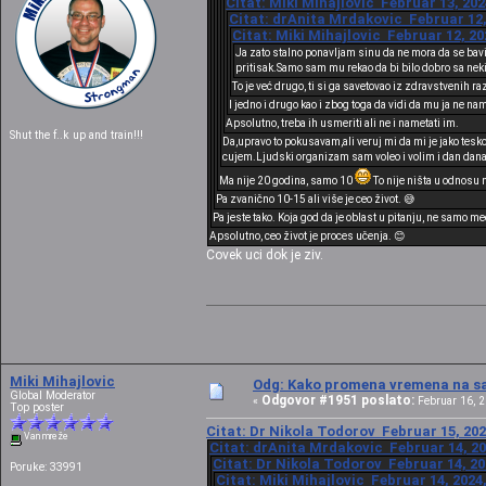
Citat: Miki Mihajlovic Februar 13, 202
Citat: drAnita Mrdakovic Februar 12,
Citat: Miki Mihajlovic Februar 12, 20
Ja zato stalno ponavljam sinu da ne mora da se bavi
pritisak.Samo sam mu rekao da bi bilo dobro sa neki
To je već drugo, ti si ga savetovao iz zdravstvenih r
I jedno i drugo kao i zbog toga da vidi da mu ja ne na
Apsolutno, treba ih usmeriti ali ne i nametati im.
Shut the f..k up and train!!!
Da,upravo to pokusavam,ali veruj mi da mi je jako tesko 
cujem.Ljudski organizam sam voleo i volim i dan danas 
Ma nije 20 godina, samo 10
To nije ništa u odnosu 
Pa zvanično 10-15 ali više je ceo život. 😅
Pa jeste tako. Koja god da je oblast u pitanju, ne samo m
Apsolutno, ceo život je proces učenja. 😊
Covek uci dok je ziv.
Miki Mihajlovic
Odg: Kako promena vremena na sat
Global Moderator
Odgovor #1951 poslato:
«
Februar 16, 2
Top poster
Citat: Dr Nikola Todorov Februar 15, 202
Van mreže
Citat: drAnita Mrdakovic Februar 14, 20
Citat: Dr Nikola Todorov Februar 14, 20
Poruke: 33991
Citat: Miki Mihajlovic Februar 14, 2024