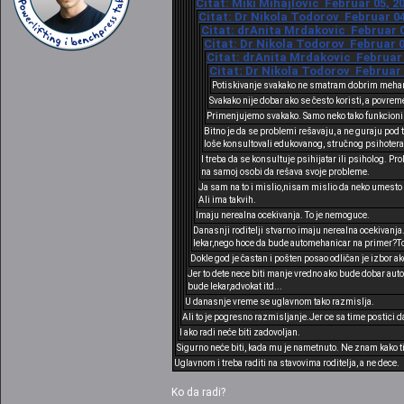
Citat: Miki Mihajlovic Februar 05, 2
Citat: Dr Nikola Todorov Februar 04
Citat: drAnita Mrdakovic Februar 03
Citat: Dr Nikola Todorov Februar 0
Citat: drAnita Mrdakovic Februar 0
Citat: Dr Nikola Todorov Februar 
Potiskivanje svakako ne smatram dobrim meh
Svakako nije dobar ako se često koristi, a povre
Primenjujemo svakako. Samo neko tako funkcioniš
Bitno je da se problemi rešavaju, a ne guraju po
loše konsultovali edukovanog, stručnog psihoterap
I treba da se konsultuje psihijatar ili psiholog. P
na samoj osobi da rešava svoje probleme.
Ja sam na to i mislio,nisam mislio da neko umesto 
Ali ima takvih.
Imaju nerealna ocekivanja. To je nemoguce.
Danasnji roditelji stvarno imaju nerealna ocekivanja.
lekar,nego hoce da bude automehanicar na primer?To 
Dokle god je častan i pošten posao odličan je izbor ak
Jer to dete nece biti manje vredno ako bude dobar auto
bude lekar,advokat itd...
U danasnje vreme se uglavnom tako razmislja.
Ali to je pogresno razmisljanje.Jer ce sa time postici d
I ako radi neće biti zadovoljan.
Sigurno neće biti, kada mu je nametnuto. Ne znam kako ti 
Uglavnom i treba raditi na stavovima roditelja, a ne dece.
Ko da radi?