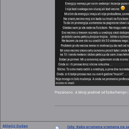
Energiju nemaju,jer osim sedenja i lezanja puno st
I nije kod svakoga ovo slucaj ali kod vecine.
Mislim da energiju imaju ali nije probuđena, usme
Ne znam,recimo moj sin kada su trcali na fizickom 
To da im je energija usmerena na pogresne stvari sa
Gledao sam ja sta rade na fizickom. Ne mogu neki ni
Evo recimo u trecem razredu u srednjoj skoli dobijes
je dobilo samo peticu,dvojica-trojica...toliko o njihov
Ne kazem za ove sto su uradili tih 30 sklekova nego 
Problem je sto vecina nema ni motivaciju da radi od n
Mi smo recimo skoro celu osnovnu prosli tako i onda 
na 13 i nesto metara i dobio peticu,a da sam znao tehni
Dobar je primer. Mi u osnovnoj uglavnom nista nismo ni
Onda si i ti prosao kroz slicna iskustva....
Slično. To smo malo radili u srednjoj, u prva dva razreda i
Onda si ti bolje prosao nas su sve 4 godine "mucili".....
Nije mnogo ni bilo mučenja. A onda se promenio profesor, t
nismo ni imali.
Prezalosno...A bitniji predmet od fizike/hemije i s
Miletić Dušan
Odg: Kako promena vremena na sat