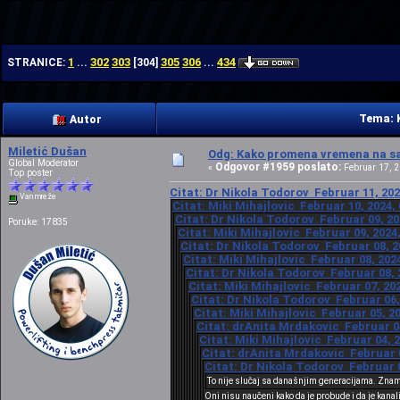
| | |
1
302
303
305
306
434
STRANICE:
...
[
304
]
...
Tema: 
Autor
Miletić Dušan
Odg: Kako promena vremena na sat
Global Moderator
Odgovor #1959 poslato:
«
Februar 17, 2
Top poster
Citat: Dr Nikola Todorov Februar 11, 202
Van mreže
Citat: Miki Mihajlovic Februar 10, 2024,
Citat: Dr Nikola Todorov Februar 09, 20
Poruke: 17835
Citat: Miki Mihajlovic Februar 09, 2024
Citat: Dr Nikola Todorov Februar 08, 2
Citat: Miki Mihajlovic Februar 08, 202
Citat: Dr Nikola Todorov Februar 08, 
Citat: Miki Mihajlovic Februar 07, 20
Citat: Dr Nikola Todorov Februar 06,
Citat: Miki Mihajlovic Februar 05, 2
Citat: drAnita Mrdakovic Februar 04
Citat: Miki Mihajlovic Februar 04, 
Citat: drAnita Mrdakovic Februar 0
Citat: Dr Nikola Todorov Februar 0
To nije slučaj sa današnjim generacijama. Znam 
Oni nisu naučeni kako da je probude i da je kana