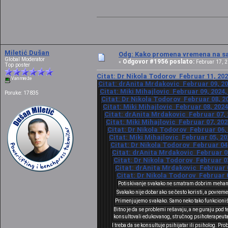
Miletić Dušan
Odg: Kako promena vremena na sat
Global Moderator
Odgovor #1956 poslato:
«
Februar 17, 2
Top poster
Citat: Dr Nikola Todorov Februar 11, 202
Van mreže
Citat: drAnita Mrdakovic Februar 09, 20
Citat: Miki Mihajlovic Februar 09, 2024,
Poruke: 17835
Citat: Dr Nikola Todorov Februar 08, 20
Citat: Miki Mihajlovic Februar 08, 2024
Citat: drAnita Mrdakovic Februar 07, 
Citat: Miki Mihajlovic Februar 07, 202
Citat: Dr Nikola Todorov Februar 06, 
Citat: Miki Mihajlovic Februar 05, 20
Citat: Dr Nikola Todorov Februar 04,
Citat: drAnita Mrdakovic Februar 03
Citat: Dr Nikola Todorov Februar 03
Citat: drAnita Mrdakovic Februar 0
Citat: Dr Nikola Todorov Februar 0
Potiskivanje svakako ne smatram dobrim meha
Svakako nije dobar ako se često koristi, a povrem
Primenjujemo svakako. Samo neko tako funkcioniše
Bitno je da se problemi rešavaju, a ne guraju pod
konsultovali edukovanog, stručnog psihoterapeuta k
I treba da se konsultuje psihijatar ili psiholog. Pr