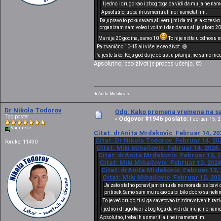
I jedno i drugo kao i zbog toga da vidi da mu ja ne nam
Apsolutno, treba ih usmeriti ali ne i nametati im.
Da,upravo to pokusavam,ali veruj mi da mi je jako tesko j
organizam sam voleo i volim i dan danas ali ja skoro 20 
Ma nije 20 godina, samo 10
To nije ništa u odnosu 
Pa zvanično 10-15 ali više je ceo život. 😅
Pa jeste tako. Koja god da je oblast u pitanju, ne samo me
Apsolutno, ceo život je proces učenja. 😊
dr Anita Mrdaković
Dr Nikola Todorov
Odg: Kako promena vremena na sat
Top poster
Odgovor #1946 poslato:
«
Februar 15, 2
Van mreže
Citat: drAnita Mrdakovic Februar 14, 202
Citat: Dr Nikola Todorov Februar 14, 202
Poruke: 11490
Citat: Miki Mihajlovic Februar 14, 2024,
Citat: drAnita Mrdakovic Februar 13, 2
Citat: Miki Mihajlovic Februar 13, 2024
Citat: drAnita Mrdakovic Februar 12, 
Citat: Miki Mihajlovic Februar 12, 202
Ja zato stalno ponavljam sinu da ne mora da se bavi 
pritisak.Samo sam mu rekao da bi bilo dobro sa nekim
To je već drugo, ti si ga savetovao iz zdravstvenih raz
I jedno i drugo kao i zbog toga da vidi da mu ja ne nam
Apsolutno, treba ih usmeriti ali ne i nametati im.