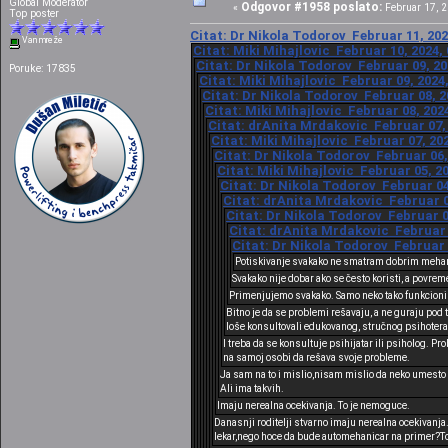
Global Moderator
Odgovor #1958 poslato:
«
Februar 17, 2
Top poster
Citat: Dr Nikola Todorov Februar 11, 202
Van mreže
Citat: Miki Mihajlovic Februar 10, 2024,
Citat: Dr Nikola Todorov Februar 09, 20
Poruke: 17835
Citat: Miki Mihajlovic Februar 09, 2024
Citat: Dr Nikola Todorov Februar 08, 2
Citat: Miki Mihajlovic Februar 08, 202
Citat: drAnita Mrdakovic Februar 07, 
Citat: Miki Mihajlovic Februar 07, 20
Citat: Dr Nikola Todorov Februar 06,
Citat: Miki Mihajlovic Februar 05, 2
Citat: Dr Nikola Todorov Februar 04
Citat: drAnita Mrdakovic Februar 03
Citat: Dr Nikola Todorov Februar 0
Citat: drAnita Mrdakovic Februar 0
Citat: Dr Nikola Todorov Februar 
Potiskivanje svakako ne smatram dobrim meh
Svakako nije dobar ako se često koristi, a povre
Primenjujemo svakako. Samo neko tako funkcioniš
Bitno je da se problemi rešavaju, a ne guraju po
loše konsultovali edukovanog, stručnog psihoterap
I treba da se konsultuje psihijatar ili psiholog. P
na samoj osobi da rešava svoje probleme.
Ja sam na to i mislio,nisam mislio da neko umesto 
Ali ima takvih.
Imaju nerealna ocekivanja. To je nemoguce.
Danasnji roditelji stvarno imaju nerealna ocekivanja.
lekar,nego hoce da bude automehanicar na primer?To 