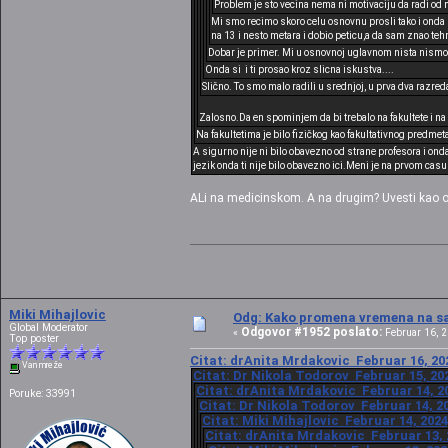
Problem je sto vecina nema ni motivaciju da radi od 
Mi smo recimo skoro celu osnovnu prosli tako i onda 
na 13 i nesto metara i dobio peticu,a da sam znao tehn
Dobar je primer. Mi u osnovnoj uglavnom nista nismo n
Onda si i ti prosao kroz slicna iskustva....
Slično. To smo malo radili u srednjoj, u prva dva razreda i
Zalosno.Da en spominjem da bi trebalo na fakultete i na
Na fakultetima je bilo fizičkog kao fakultativnog predmet
A sigurno nije ni bilo obavezno od strane profesora i onda
jezik onda ti nije bilo obavezno ici.Meni je na prvom cas
ALi na medicinskom. A na drugim? Uvesti kao ob
Miki Mihajlovic
Odg: Kako promena vremena na sat
Global Moderator
Odgovor #1952 poslato:
«
Februar 16, 2
Top poster
Citat: drAnita Mrdakovic Februar 16, 202
Van mreže
Citat: Dr Nikola Todorov Februar 15, 202
Citat: drAnita Mrdakovic Februar 14, 20
Poruke: 33991
Citat: Dr Nikola Todorov Februar 14, 20
Citat: Miki Mihajlovic Februar 14, 2024
Citat: drAnita Mrdakovic Februar 13, 