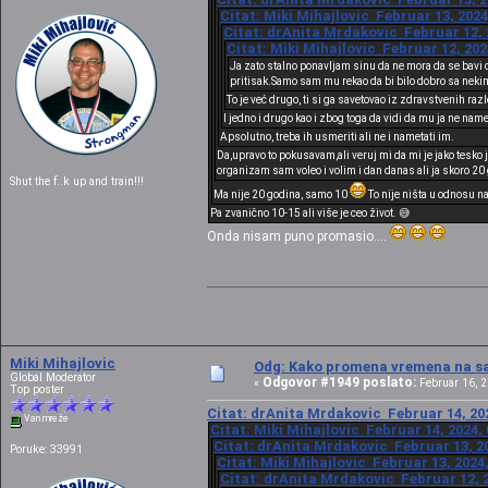
Citat: Miki Mihajlovic Februar 13, 2024
Citat: drAnita Mrdakovic Februar 12, 
Citat: Miki Mihajlovic Februar 12, 202
Ja zato stalno ponavljam sinu da ne mora da se bavi 
pritisak.Samo sam mu rekao da bi bilo dobro sa nekim
To je već drugo, ti si ga savetovao iz zdravstvenih raz
I jedno i drugo kao i zbog toga da vidi da mu ja ne nam
Apsolutno, treba ih usmeriti ali ne i nametati im.
Da,upravo to pokusavam,ali veruj mi da mi je jako tesko j
organizam sam voleo i volim i dan danas ali ja skoro 20 
Shut the f..k up and train!!!
Ma nije 20 godina, samo 10
To nije ništa u odnosu n
Pa zvanično 10-15 ali više je ceo život. 😅
Onda nisam puno promasio....
Miki Mihajlovic
Odg: Kako promena vremena na sat
Global Moderator
Odgovor #1949 poslato:
«
Februar 16, 2
Top poster
Citat: drAnita Mrdakovic Februar 14, 202
Van mreže
Citat: Miki Mihajlovic Februar 14, 2024,
Citat: drAnita Mrdakovic Februar 13, 20
Poruke: 33991
Citat: Miki Mihajlovic Februar 13, 2024
Citat: drAnita Mrdakovic Februar 12, 2