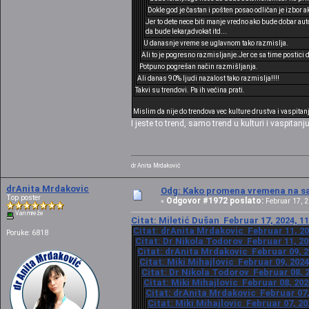
Dokle god je častan i pošten posao odličan je izbor a
Jer to dete nece biti manje vredno ako bude dobar aut
da bude lekar,advokat itd...
U danasnje vreme se uglavnom tako razmislja.
Ali to je pogresno razmisljanje.Jer ce sa time postici d
Potpuno pogrešan način razmišljanja.
Ali danas 90% ljudi nazalost tako razmislja!!!!
Takvi su trendovi. Pa ih većina prati.
Mislim da nije do trendova vec kulture drustva i vaspitan
I jeste to trend, samo trend u kulturi i vaspitanju
dr Anita Mrdaković
drAnita Mrdakovic
Odg: Kako promena vremena na sat
Top poster
Odgovor #1972 poslato:
«
Februar 17, 2
Van mreže
Citat: Miletić Dušan Februar 17, 2024, 1
Citat: drAnita Mrdakovic Februar 11, 20
Poruke: 6818
Citat: Dr Nikola Todorov Februar 11, 20
Citat: drAnita Mrdakovic Februar 09, 2
Citat: Miki Mihajlovic Februar 09, 2024
Citat: Dr Nikola Todorov Februar 08, 2
Citat: Miki Mihajlovic Februar 08, 202
Citat: drAnita Mrdakovic Februar 07,
Citat: Miki Mihajlovic Februar 07, 20