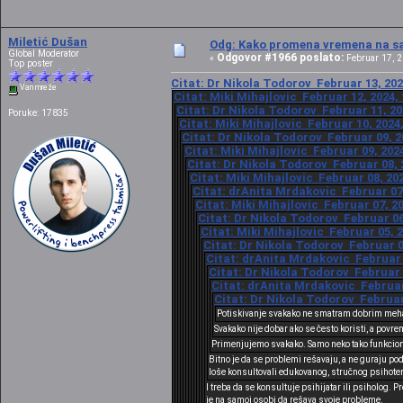
Miletić Dušan
Odg: Kako promena vremena na sat
Global Moderator
Odgovor #1966 poslato:
«
Februar 17, 2
Top poster
Citat: Dr Nikola Todorov Februar 13, 202
Van mreže
Citat: Miki Mihajlovic Februar 12, 2024,
Citat: Dr Nikola Todorov Februar 11, 20
Poruke: 17835
Citat: Miki Mihajlovic Februar 10, 2024
Citat: Dr Nikola Todorov Februar 09, 2
Citat: Miki Mihajlovic Februar 09, 202
Citat: Dr Nikola Todorov Februar 08, 
Citat: Miki Mihajlovic Februar 08, 20
Citat: drAnita Mrdakovic Februar 07,
Citat: Miki Mihajlovic Februar 07, 2
Citat: Dr Nikola Todorov Februar 06
Citat: Miki Mihajlovic Februar 05, 
Citat: Dr Nikola Todorov Februar 0
Citat: drAnita Mrdakovic Februar 0
Citat: Dr Nikola Todorov Februar 
Citat: drAnita Mrdakovic Februar 
Citat: Dr Nikola Todorov Februar 
Potiskivanje svakako ne smatram dobrim me
Svakako nije dobar ako se često koristi, a povr
Primenjujemo svakako. Samo neko tako funkcioni
Bitno je da se problemi rešavaju, a ne guraju p
loše konsultovali edukovanog, stručnog psihotera
I treba da se konsultuje psihijatar ili psiholog. 
je na samoj osobi da rešava svoje probleme.