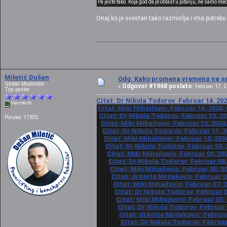
Pa jeste tako. Koja god da je oblast u pitanju, ne samo me
Onaj ko je svestan tako razmislja i ima potrebu 
Miletić Dušan
Odg: Kako promena vremena na sat
Global Moderator
Odgovor #1968 poslato:
«
Februar 17, 2
Top poster
Citat: Dr Nikola Todorov Februar 14, 202
Van mreže
Citat: Miki Mihajlovic Februar 14, 2024,
Citat: Dr Nikola Todorov Februar 13, 20
Poruke: 17835
Citat: Miki Mihajlovic Februar 12, 2024
Citat: Dr Nikola Todorov Februar 11, 2
Citat: Miki Mihajlovic Februar 10, 202
Citat: Dr Nikola Todorov Februar 09, 
Citat: Miki Mihajlovic Februar 09, 20
Citat: Dr Nikola Todorov Februar 08,
Citat: Miki Mihajlovic Februar 08, 2
Citat: drAnita Mrdakovic Februar 07
Citat: Miki Mihajlovic Februar 07, 
Citat: Dr Nikola Todorov Februar 0
Citat: Miki Mihajlovic Februar 05,
Citat: Dr Nikola Todorov Februar 
Citat: drAnita Mrdakovic Februar 
Citat: Dr Nikola Todorov Februar