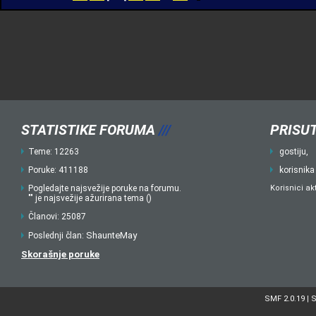
STATISTIKE FORUMA
///
PRISUT
Teme: 12263
gostiju,
Poruke: 411188
korisnika
Pogledajte najsvežije poruke na forumu.
Korisnici ak
"" je najsvežije ažurirana tema ()
Članovi: 25087
ShaunteMay
Poslednji član:
Skorašnje poruke
SMF 2.0.19
S
|