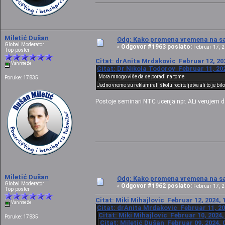
Miletić Dušan
Odg: Kako promena vremena na sat
Global Moderator
Odgovor #1963 poslato:
«
Februar 17, 2
Top poster
Citat: drAnita Mrdakovic Februar 12, 202
Van mreže
Citat: Dr Nikola Todorov Februar 11, 202
Mora mnogo više da se poradi na tome.
Poruke: 17835
Jedno vreme su reklamirali školu roditeljstva ali to je bilo
Postoje seminari NTC ucenja npr. ALi verujem da
Miletić Dušan
Odg: Kako promena vremena na sat
Global Moderator
Odgovor #1962 poslato:
«
Februar 17, 2
Top poster
Citat: Miki Mihajlovic Februar 12, 2024, 
Van mreže
Citat: drAnita Mrdakovic Februar 11, 20
Citat: Miki Mihajlovic Februar 10, 2024,
Poruke: 17835
Citat: Miletić Dušan Februar 09, 2024, 