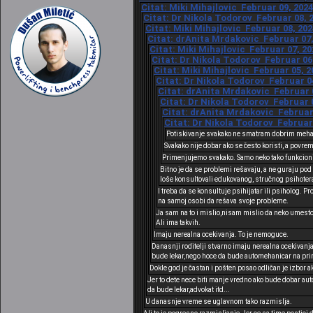
Citat: Miki Mihajlovic Februar 09, 2024
Citat: Dr Nikola Todorov Februar 08, 2
Citat: Miki Mihajlovic Februar 08, 202
Citat: drAnita Mrdakovic Februar 07,
Citat: Miki Mihajlovic Februar 07, 20
Citat: Dr Nikola Todorov Februar 06,
Citat: Miki Mihajlovic Februar 05, 2
Citat: Dr Nikola Todorov Februar 04
Citat: drAnita Mrdakovic Februar 0
Citat: Dr Nikola Todorov Februar 0
Citat: drAnita Mrdakovic Februar 
Citat: Dr Nikola Todorov Februar 
Potiskivanje svakako ne smatram dobrim me
Svakako nije dobar ako se često koristi, a povre
Primenjujemo svakako. Samo neko tako funkcioni
Bitno je da se problemi rešavaju, a ne guraju p
loše konsultovali edukovanog, stručnog psihoterap
I treba da se konsultuje psihijatar ili psiholog. P
na samoj osobi da rešava svoje probleme.
Ja sam na to i mislio,nisam mislio da neko umesto
Ali ima takvih.
Imaju nerealna ocekivanja. To je nemoguce.
Danasnji roditelji stvarno imaju nerealna ocekivanja
bude lekar,nego hoce da bude automehanicar na prim
Dokle god je častan i pošten posao odličan je izbor a
Jer to dete nece biti manje vredno ako bude dobar aut
da bude lekar,advokat itd...
U danasnje vreme se uglavnom tako razmislja.