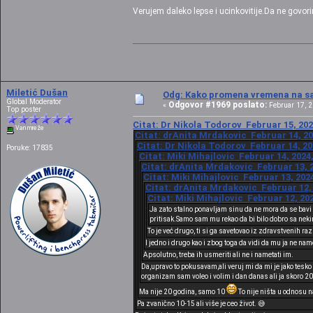
Verujem daleko lepse i ucinkovitije.Da ne govor
Miletić Dušan
Odg: Kako promena vremena na sat
Global Moderator
Odgovor #1969 poslato:
«
Februar 17, 2
Top poster
Citat: Dr Nikola Todorov Februar 15, 202
Van mreže
Citat: drAnita Mrdakovic Februar 14, 20
Citat: Dr Nikola Todorov Februar 14, 20
Poruke: 17835
Citat: Miki Mihajlovic Februar 14, 2024
Citat: drAnita Mrdakovic Februar 13, 2
Citat: Miki Mihajlovic Februar 13, 202
Citat: drAnita Mrdakovic Februar 12, 
Citat: Miki Mihajlovic Februar 12, 20
Ja zato stalno ponavljam sinu da ne mora da se bavi 
pritisak.Samo sam mu rekao da bi bilo dobro sa neki
To je već drugo, ti si ga savetovao iz zdravstvenih ra
I jedno i drugo kao i zbog toga da vidi da mu ja ne nam
Apsolutno, treba ih usmeriti ali ne i nametati im.
Da,upravo to pokusavam,ali veruj mi da mi je jako tesko j
organizam sam voleo i volim i dan danas ali ja skoro 20 
Ma nije 20 godina, samo 10
To nije ništa u odnosu 
Pa zvanično 10-15 ali više je ceo život. 😅