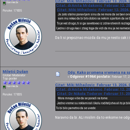
Citat: Miki Mihajlovic Februar 13, 2024, 
Van mreže
Citat: drAnita Mrdakovic Februar 12, 20
Citat: Miki Mihajlovic Februar 12, 2024,
Poruke: 17835
Ja zato stalno ponavljam sinu da ne mora da se bavi ovi
sam mu rekao da bi bilo dobro sa nekim sportom da se ba
To je već drugo, ti si ga savetovao iz zdravstvenih razlo
I jedno i drugo kao i zbog toga da vidi da mu ja ne namece
Da li si prepoznao mozda da mu je nesto cak i i
Miletić Dušan
Odg: Kako promena vremena na sat
Global Moderator
Odgovor #1964 poslato:
«
Februar 17, 2
Top poster
Citat: Miki Mihajlovic Februar 13, 2024, 
Van mreže
Citat: drAnita Mrdakovic Februar 12, 20
Citat: Dr Nikola Todorov Februar 11, 20
Poruke: 17835
Mora mnogo više da se poradi na tome.
Jedno vreme su reklamirali školu roditeljstva ali to je bilo
To bi bilo pametno da se uvede.
Naravno da bi. ALi mislim da to enkome ne odgo