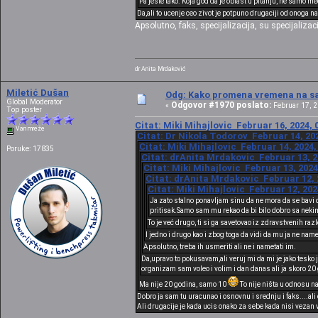
Pa jeste tako. Koja god da je oblast u pitanju, ne samo m
Da,ali to ucenje ceo zivot je potpuno drugaciji od onoga na 
Apsolutno, faks, specijalizacija, su specijalizac
dr Anita Mrdaković
Miletić Dušan
Odg: Kako promena vremena na sat
Global Moderator
Odgovor #1970 poslato:
«
Februar 17, 2
Top poster
Citat: Miki Mihajlovic Februar 16, 2024, 
Van mreže
Citat: Dr Nikola Todorov Februar 14, 202
Citat: Miki Mihajlovic Februar 14, 2024,
Poruke: 17835
Citat: drAnita Mrdakovic Februar 13, 2
Citat: Miki Mihajlovic Februar 13, 2024
Citat: drAnita Mrdakovic Februar 12, 
Citat: Miki Mihajlovic Februar 12, 202
Ja zato stalno ponavljam sinu da ne mora da se bavi 
pritisak.Samo sam mu rekao da bi bilo dobro sa nekim
To je već drugo, ti si ga savetovao iz zdravstvenih raz
I jedno i drugo kao i zbog toga da vidi da mu ja ne nam
Apsolutno, treba ih usmeriti ali ne i nametati im.
Da,upravo to pokusavam,ali veruj mi da mi je jako tesko j
organizam sam voleo i volim i dan danas ali ja skoro 20 
Ma nije 20 godina, samo 10
To nije ništa u odnosu n
Dobro ja sam tu uracunao i osnovnu i srednju i faks....ali 
Ali drugacije je kada ucis onako za sebe kada nisi vezan