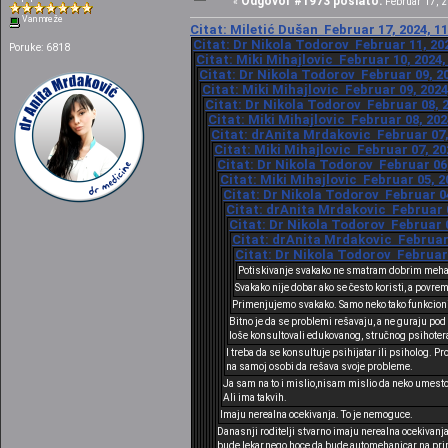
Odgovor #1973 poslato:
«
Februar 17, 2
Van mreže
Citat: Miletić Dušan Februar 17, 2024, 1
Citat: Dr Nikola Todorov Februar 11, 202
Poruke: 6818
Citat: Miki Mihajlovic Februar 10, 2024,
Citat: Dr Nikola Todorov Februar 09, 20
Citat: Miki Mihajlovic Februar 09, 2024
Citat: Dr Nikola Todorov Februar 08, 2
Citat: Miki Mihajlovic Februar 08, 202
Citat: drAnita Mrdakovic Februar 07,
Citat: Miki Mihajlovic Februar 07, 20
Citat: Dr Nikola Todorov Februar 06,
Citat: Miki Mihajlovic Februar 05, 2
Citat: Dr Nikola Todorov Februar 04
Citat: drAnita Mrdakovic Februar 0
Citat: Dr Nikola Todorov Februar 0
Citat: drAnita Mrdakovic Februar 
Citat: Dr Nikola Todorov Februar 
Potiskivanje svakako ne smatram dobrim me
Svakako nije dobar ako se često koristi, a povre
Primenjujemo svakako. Samo neko tako funkcioni
Bitno je da se problemi rešavaju, a ne guraju p
loše konsultovali edukovanog, stručnog psihoterap
I treba da se konsultuje psihijatar ili psiholog. P
na samoj osobi da rešava svoje probleme.
Ja sam na to i mislio,nisam mislio da neko umesto
Ali ima takvih.
Imaju nerealna ocekivanja. To je nemoguce.
Danasnji roditelji stvarno imaju nerealna ocekivanja
bude lekar,nego hoce da bude automehanicar na prim