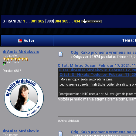
| | |
1
301
302
304
305
434
STRANICE:
...
[
303
]
...
Tema: 
Autor
drAnita Mrdakovic
Odg: Kako promena vremena na sat
Top poster
Odgovor #1974 poslato:
«
Februar 17, 2
Van mreže
Citat: Miletić Dušan Februar 17, 2024, 1
Citat: drAnita Mrdakovic Februar 12, 20
Poruke: 6818
Citat: Dr Nikola Todorov Februar 11, 20
Mora mnogo više da se poradi na tome.
Jedno vreme su reklamirali školu roditeljstva ali to je bilo
Postoje seminari NTC ucenja npr. ALi verujem da je sramot
Možda je malo manja stigma prema tome, samo tr
dr Anita Mrdaković
drAnita Mrdakovic
Odg: Kako promena vremena na sat
Top poster