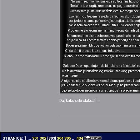
Ne znam,recimo moj sin kada su trcali na fizickom
To da im je energija usmerena na pogresne stvari s
Gledao sam ja sta rade na fizickom. Ne mogu neki 
Evo recimo u trecem razredu u srednjoj skoli dobije
par je dobilo samo peticu,dvojica-trojica...toliko o n
Ne kazem za ove sto su uradili tih 30 sklekova nego
Problem je sto vecina nema ni motivaciju da radi od
Mi smo recimo skoro celu osnovnu prosli tako i onda
seljacki na 13 i nesto metara i dobio peticu,a da sam 
Dobar je primer. Mi u osnovnoj uglavnom nista nismo 
Onda si i ti prosao kroz slicna iskustva....
Slično. To smo malo radili u srednjoj, u prva dva razreda 
Zalosno.Da en spominjem da bi trebalo na fakultete i n
Na fakultetima je bilo fizičkog kao fakultativnog predme
organizuje.
A sigurno nije ni bilo obavezno od strane profesora i ond
jezik onda ti nije bilo obavezno ici.Meni je na prvom ca
To joj je bio dobar način da rasčisti gužvu na predavanji
Da, kako sebi olaksati...
1
301
302
304
305
434
STRANICE:
...
[
303
]
...