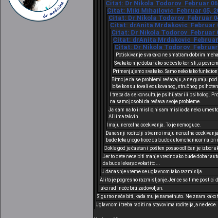
Citat: Dr Nikola Todorov Februar 06,
Citat: Miki Mihajlovic Februar 05, 2
Citat: Dr Nikola Todorov Februar 04
Citat: drAnita Mrdakovic Februar 0
Citat: Dr Nikola Todorov Februar 0
Citat: drAnita Mrdakovic Februar 
Citat: Dr Nikola Todorov Februar 
Potiskivanje svakako ne smatram dobrim me
Svakako nije dobar ako se često koristi, a povre
Primenjujemo svakako. Samo neko tako funkcioni
Bitno je da se problemi rešavaju, a ne guraju p
loše konsultovali edukovanog, stručnog psihoterap
I treba da se konsultuje psihijatar ili psiholog. P
na samoj osobi da rešava svoje probleme.
Ja sam na to i mislio,nisam mislio da neko umesto
Ali ima takvih.
Imaju nerealna ocekivanja. To je nemoguce.
Danasnji roditelji stvarno imaju nerealna ocekivanja
bude lekar,nego hoce da bude automehanicar na prim
Dokle god je častan i pošten posao odličan je izbor a
Jer to dete nece biti manje vredno ako bude dobar aut
da bude lekar,advokat itd...
U danasnje vreme se uglavnom tako razmislja.
Ali to je pogresno razmisljanje.Jer ce sa time postici d
I ako radi neće biti zadovoljan.
Sigurno neće biti, kada mu je nametnuto. Ne znam kako ti 
Uglavnom i treba raditi na stavovima roditelja, a ne dece.