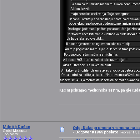
Ja sam na to i mislio,nisam mislio da neko umest
Ali ima takvih.
Imaju nerealna ocekivanja. To je nemoguce.
Danasnji roditelji stvarno imaju nerealna ocekivanja
bude lekar,nego hoce da bude automehanicar na pri
Dokle god je častan i pošten posao odličan je izbor 
Jer to dete nece biti manje vredno ako bude dobar au
da bude lekar,advokat itd...
U danasnje vreme se uglavnom tako razmislja.
Ali to je pogresno razmisljanje.Jer ce sa time postici 
Potpuno pogrešan način razmišljanja.
Ali danas 90% ljudi nazalost tako razmislja!!!!
Takvi su trendovi. Pa ih većina prati.
Ali kakav si ti roditelj da unistavas zivot svog deteta zb
Onda ti nisi za roditelja i tacka!!!!Nije ovo moda!Ovde su 
Slažem se. Ali i ja moram da kažem da ne može svako da b
Kao ni policajac/medicinska sestra, pa gle cuda
Miletić Dušan
Odg: Kako promena vremena na sat
Global Moderator
Odgovor #1965 poslato:
«
Februar 17, 2
Top poster