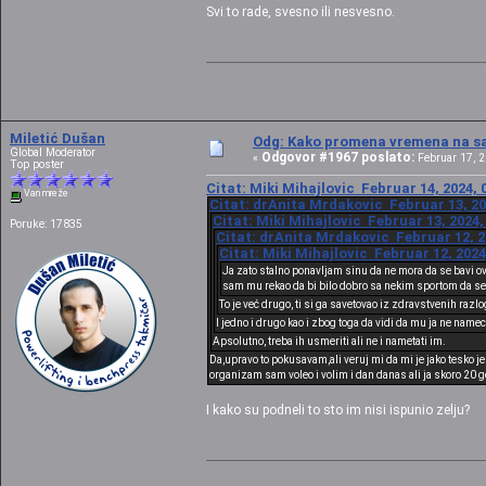
Svi to rade, svesno ili nesvesno.
Miletić Dušan
Odg: Kako promena vremena na sat
Global Moderator
Odgovor #1967 poslato:
«
Februar 17, 2
Top poster
Citat: Miki Mihajlovic Februar 14, 2024, 
Van mreže
Citat: drAnita Mrdakovic Februar 13, 20
Citat: Miki Mihajlovic Februar 13, 2024,
Poruke: 17835
Citat: drAnita Mrdakovic Februar 12, 2
Citat: Miki Mihajlovic Februar 12, 2024
Ja zato stalno ponavljam sinu da ne mora da se bavi ov
sam mu rekao da bi bilo dobro sa nekim sportom da se b
To je već drugo, ti si ga savetovao iz zdravstvenih razl
I jedno i drugo kao i zbog toga da vidi da mu ja ne namec
Apsolutno, treba ih usmeriti ali ne i nametati im.
Da,upravo to pokusavam,ali veruj mi da mi je jako tesko jer
organizam sam voleo i volim i dan danas ali ja skoro 20 go
I kako su podneli to sto im nisi ispunio zelju?