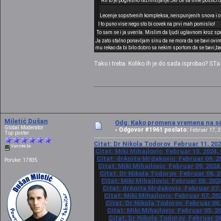
Ali to je pogresno razmisljanje.Jer ce sa time postici d
Lecenje sopstvenih kompleksa, neispunjenih snova i o
I to puno vise nego sto bi covek na prvi mah pomislio!
To sam se i ja uverila. Mislim da ljudi uglavnom kroz sp
Ja zato stalno ponavljam sinu da ne mora da se bavi ovim
mu rekao da bi bilo dobro sa nekim sportom da se bavi,ba
Tako i treba. Koliko ih je do sada isprobao? STa 
Miletić Dušan
Odg: Kako promena vremena na sat
Global Moderator
Odgovor #1961 poslato:
«
Februar 17, 2
Top poster
Citat: Dr Nikola Todorov Februar 11, 202
Van mreže
Citat: Miki Mihajlovic Februar 10, 2024,
Citat: drAnita Mrdakovic Februar 09, 20
Poruke: 17835
Citat: Miki Mihajlovic Februar 09, 2024
Citat: Dr Nikola Todorov Februar 08, 2
Citat: Miki Mihajlovic Februar 08, 202
Citat: drAnita Mrdakovic Februar 07, 
Citat: Miki Mihajlovic Februar 07, 20
Citat: Dr Nikola Todorov Februar 06,
Citat: Miki Mihajlovic Februar 05, 2
Citat: Dr Nikola Todorov Februar 04