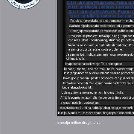
Citat: drAnita Mrdakovic Februar 03
Citat: Dr Nikola Todorov Februar 0
Citat: drAnita Mrdakovic Februar 0
Citat: Dr Nikola Todorov Februar 
Potiskivanje svakako ne smatram dobrim meh
Svakako nije dobar ako se često koristi, a povre
Primenjujemo svakako. Samo neko tako funkcioniš
Bitno je da se problemi rešavaju, a ne guraju po
loše konsultovali edukovanog, stručnog psihoterap
I treba da se konsultuje psihijatar ili psiholog. P
na samoj osobi da rešava svoje probleme.
Ja sam na to i mislio,nisam mislio da neko umesto 
Ali ima takvih.
Imaju nerealna ocekivanja. To je nemoguce.
Danasnji roditelji stvarno imaju nerealna ocekivanja.
lekar,nego hoce da bude automehanicar na primer?To 
Dokle god je častan i pošten posao odličan je izbor ak
Jer to dete nece biti manje vredno ako bude dobar auto
bude lekar,advokat itd...
U danasnje vreme se uglavnom tako razmislja.
Ali to je pogresno razmisljanje.Jer ce sa time postici d
I ako radi neće biti zadovoljan.
I ceo zivot ce se ljutiti na roditelja zbog kojeg je morao/la
Tako je. A onda mu to može doneti brojne psihičke probl
Izmedju milion drugih stvari.