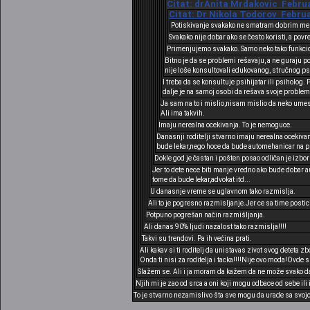
Citat: drAnita Mrdakovic Februar
Citat: Dr Nikola Todorov Februar
Potiskivanje svakako ne smatram dobrim m
Svakako nije dobar ako se često koristi, a po
Primenjujemo svakako. Samo neko tako funkcio
Bitno je da se problemi rešavaju, a ne guraju
nije loše konsultovali edukovanog, stručnog psi
I treba da se konsultuje psihijatar ili psiholog
dalje je na samoj osobi da rešava svoje problem
Ja sam na to i mislio,nisam mislio da neko umes
Ali ima takvih.
Imaju nerealna ocekivanja. To je nemoguce.
Danasnji roditelji stvarno imaju nerealna ocekivan
bude lekar,nego hoce da bude automehanicar na pr
Dokle god je častan i pošten posao odličan je izbor
Jer to dete nece biti manje vredno ako bude dobar a
tome da bude lekar,advokat itd...
U danasnje vreme se uglavnom tako razmislja.
Ali to je pogresno razmisljanje.Jer ce sa time postici
Potpuno pogrešan način razmišljanja.
Ali danas 90% ljudi nazalost tako razmislja!!!!
Takvi su trendovi. Pa ih većina prati.
Ali kakav si ti roditelj da unistavas zivot svog deteta z
Onda ti nisi za roditelja i tacka!!!!Nije ovo moda!Ovde su
Slažem se. Ali i ja moram da kažem da ne može svako da
Njih mi je zao od srca a oni koji mogu odbace od sebe ili i
To je stvarno nezamislivo šta sve mogu da urade sa sv