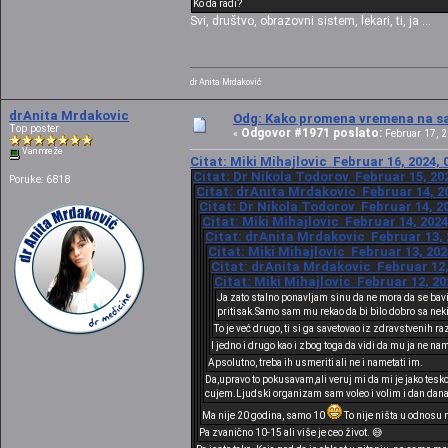
Ko da radi?
Svi, društvo, obrazovni sistem, lekari, ti, ja ...
dr Anita Mrdaković
drAnita Mrdakovic
Odg: Kako promena vremena na sat
Top poster
Odgovor #1971 poslato:
«
Februar 17, 2
Van mreže
Citat: Miki Mihajlovic Februar 16, 2024, 
Citat: Dr Nikola Todorov Februar 15, 202
Poruke: 6818
Citat: drAnita Mrdakovic Februar 14, 20
Citat: Dr Nikola Todorov Februar 14, 20
Citat: Miki Mihajlovic Februar 14, 2024
Citat: drAnita Mrdakovic Februar 13, 
Citat: Miki Mihajlovic Februar 13, 202
Citat: drAnita Mrdakovic Februar 12,
Citat: Miki Mihajlovic Februar 12, 20
Ja zato stalno ponavljam sinu da ne mora da se bavi
pritisak.Samo sam mu rekao da bi bilo dobro sa neki
To je već drugo, ti si ga savetovao iz zdravstvenih r
I jedno i drugo kao i zbog toga da vidi da mu ja ne na
Apsolutno, treba ih usmeriti ali ne i nametati im.
Da,upravo to pokusavam,ali veruj mi da mi je jako tesko 
cujem.Ljudski organizam sam voleo i volim i dan danas 
Ma nije 20 godina, samo 10
To nije ništa u odnosu 
Pa zvanično 10-15 ali više je ceo život. 😅