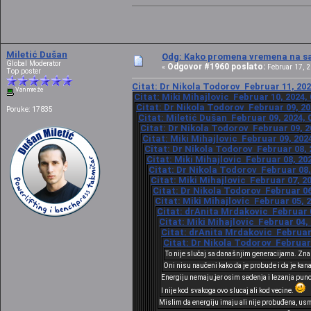
Miletić Dušan
Odg: Kako promena vremena na sat
Global Moderator
Odgovor #1960 poslato:
«
Februar 17, 2
Top poster
Citat: Dr Nikola Todorov Februar 11, 202
Van mreže
Citat: Miki Mihajlovic Februar 10, 2024,
Citat: Dr Nikola Todorov Februar 09, 20
Poruke: 17835
Citat: Miletić Dušan Februar 09, 2024, 
Citat: Dr Nikola Todorov Februar 09, 2
Citat: Miki Mihajlovic Februar 09, 202
Citat: Dr Nikola Todorov Februar 08, 
Citat: Miki Mihajlovic Februar 08, 20
Citat: Dr Nikola Todorov Februar 08,
Citat: Miki Mihajlovic Februar 07, 2
Citat: Dr Nikola Todorov Februar 06
Citat: Miki Mihajlovic Februar 05, 
Citat: drAnita Mrdakovic Februar 0
Citat: Miki Mihajlovic Februar 04,
Citat: drAnita Mrdakovic Februar 
Citat: Dr Nikola Todorov Februar 
To nije slučaj sa današnjim generacijama. Znam
Oni nisu naučeni kako da je probude i da je kan
Energiju nemaju,jer osim sedenja i lezanja puno s
I nije kod svakoga ovo slucaj ali kod vecine.
Mislim da energiju imaju ali nije probuđena, usm